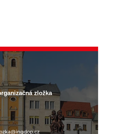
organizačná zložka
lozka@ingdop.cz