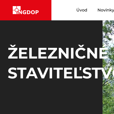
Úvod
Novink
ŽELEZNIČNÉ
STAVITEĽST