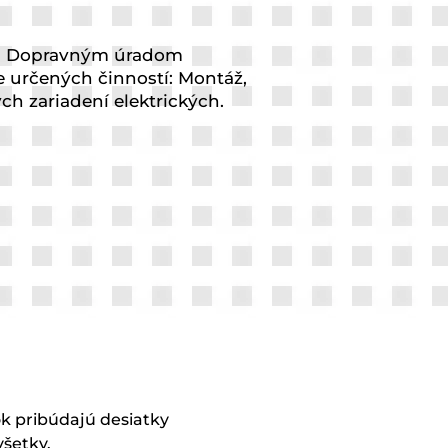
m Dopravným úradom
e určených činností: Montáž,
h zariadení elektrických.
ok pribúdajú desiatky
všetky.