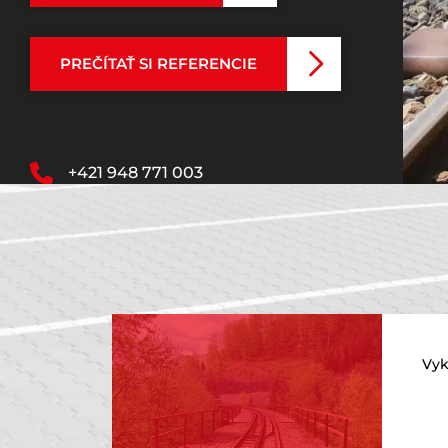
PREČÍTAŤ SI REFERENCIE
+421 948 771 003
organizacnazlozka@ingdop.cz
Vyk