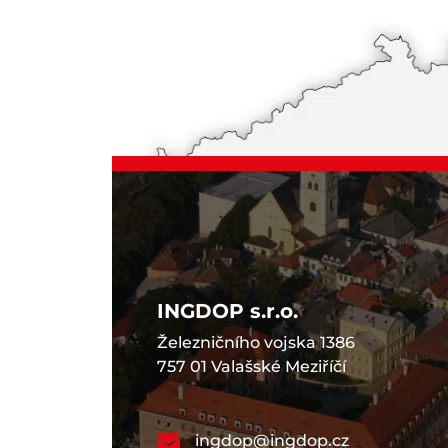
INGDOP s.r.o.
Železničního vojska 1386
757 01 Valašské Meziříčí
ingdop@ingdop.cz