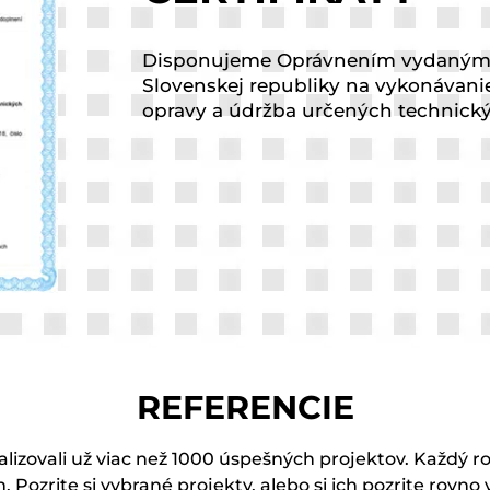
Disponujeme Oprávnením vydaný
Slovenskej republiky na vykonávani
opravy a údržba určených technickýc
REFERENCIE
lizovali už viac než 1000 úspešných projektov. Každý r
h. Pozrite si vybrané projekty, alebo si ich pozrite rovno 