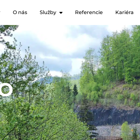
y
O nás
Služby
Referencie
Kariéra
VO