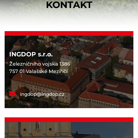
KONTAKT
INGDOP s.r.o.
Železničního vojska 1386
757 01 Valašské Meziříčí
ingdop@ingdop.cz