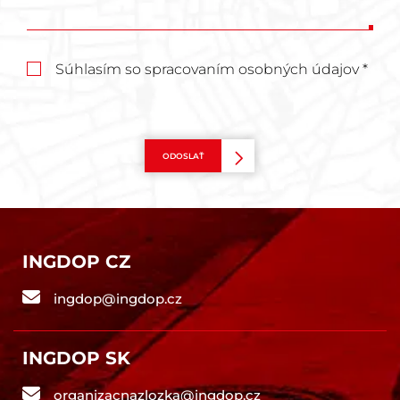
Súhlasím so spracovaním osobných údajov *
ODOSLAŤ
INGDOP CZ
ingdop@ingdop.cz
INGDOP SK
organizacnazlozka@ingdop.cz