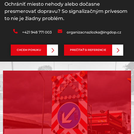
Ochrániť miesto nehody alebo dočasne
presmerovať dopravu? So signalizačným prívesom
to nie je žiadny problém.
+421 948 771 003
organizacnazlozka@ingdop.cz
CHCEM PONUKU
PREČÍTAŤ SI REFERENCIE