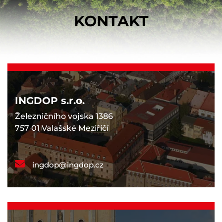
KONTAKT
INGDOP s.r.o.
Železničního vojska 1386
757 01 Valašské Meziříčí
ingdop@ingdop.cz