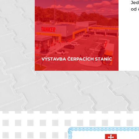
Jed
od 
VÝSTAVBA ČERPACÍCH STANÍC