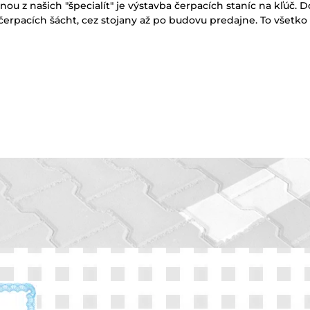
nou z našich "špecialít" je výstavba čerpacích staníc na kľú
čerpacích šácht, cez stojany až po budovu predajne. To všetko 