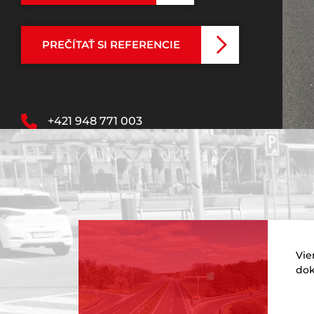
PREČÍTAŤ SI REFERENCIE
+421 948 771 003
organizacnazlozka@ingdop.cz
Vie
dok