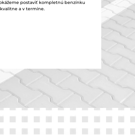
č. Dokážeme postaviť kompletnú benzínku
kvalitne a v termíne.