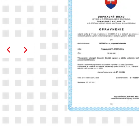
É
kvality,