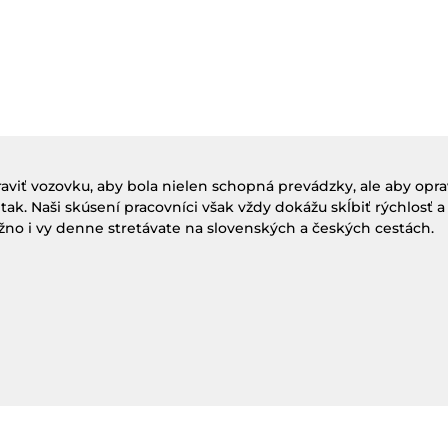
aviť vozovku, aby bola nielen schopná prevádzky, ale aby oprav
 tak. Naši skúsení pracovníci však vždy dokážu skĺbiť rýchlosť a
no i vy denne stretávate na slovenských a českých cestách.