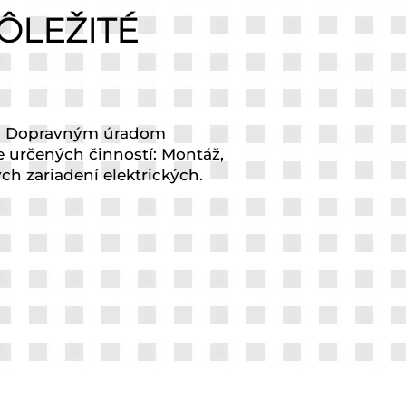
ÔLEŽITÉ
m Dopravným úradom
e určených činností: Montáž,
h zariadení elektrických.