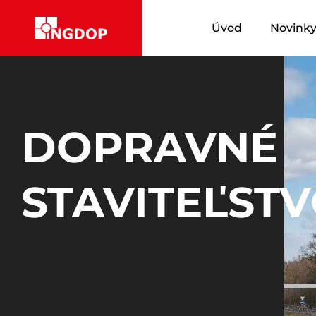
Úvod
Novink
DOPRAVNÉ
STAVITEĽST