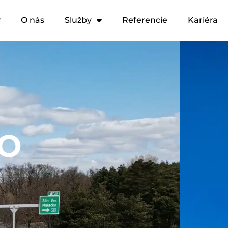
y
O nás
Služby
Referencie
Kariéra
VO