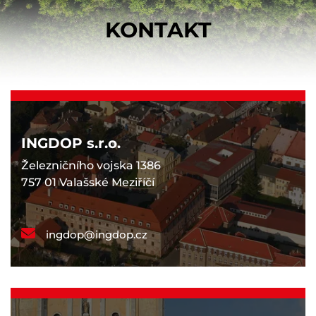
KONTAKT
INGDOP s.r.o.
Železničního vojska 1386
757 01 Valašské Meziříčí
ingdop@ingdop.cz