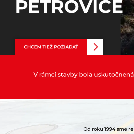
PETROVICE
CHCEM TIEŽ POŽIADAŤ
V rámci stavby bola uskutočnená
Od roku 1994 sme rea