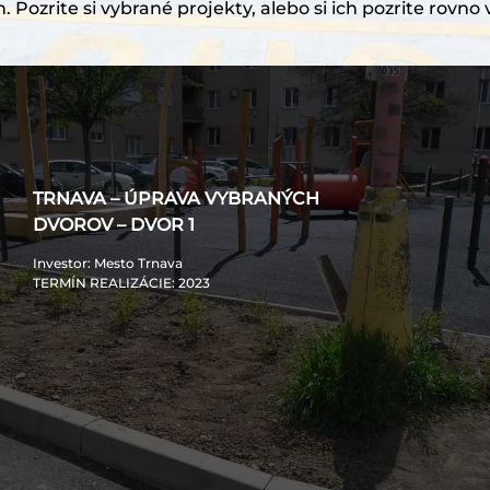
h. Pozrite si vybrané projekty, alebo si ich pozrite rovno 
TRNAVA – ÚPRAVA VYBRANÝCH
DVOROV – DVOR 1
Investor
: Mesto Trnava
TERMÍN REALIZÁCIE
: 2023