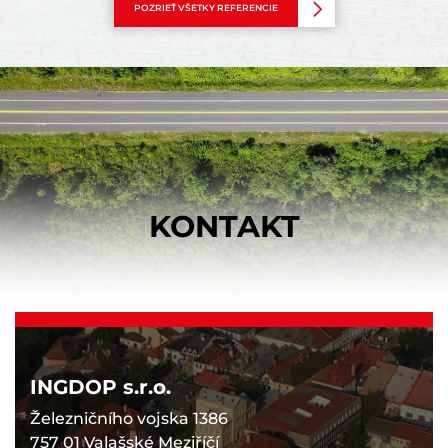
POZRIEŤ VŠETKY REFERENCIE
KONTAKT
INGDOP s.r.o.
Železničního vojska 1386
757 01 Valašské Meziříčí