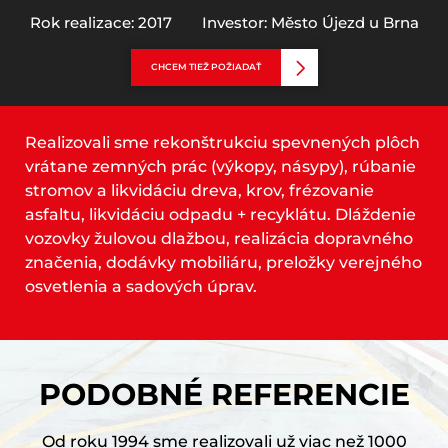
Rok realizace: 2017
Investor: Město Újezd u Brna
CHCEM TIEŽ POŽIADAŤ
Realizovali sme rekonštrukciu spevnených plôch
vrátane zemných prác (výkopy, násypy), rúbanie
stromov a likvidáciu dreva, krov, frézovanie
asfaltu, likvidáciu odpadu + recyklátu. Dláždenie
vozovky žulovou dlažbou, realizácia dopravného
značenia, dodávky mobiliáru, preložky verejného
osvetlenia a sadových úprav.
PODOBNÉ REFERENCIE
Od roku 1994 sme realizovali už viac než 1000