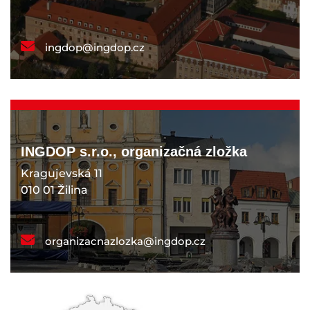
ingdop@ingdop.cz
INGDOP s.r.o., organizačná zložka
Kragujevská 11
010 01 Žilina
organizacnazlozka@ingdop.cz