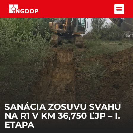
Facebook-f
SANÁCIA ZOSUVU SVAHU
NA R1 V KM 36,750 ĽJP – I.
ETAPA