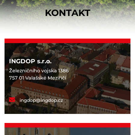
KONTAKT
INGDOP s.r.o.
Železničního vojska 1386
757 01 Valašské Meziříčí
ingdop@ingdop.cz