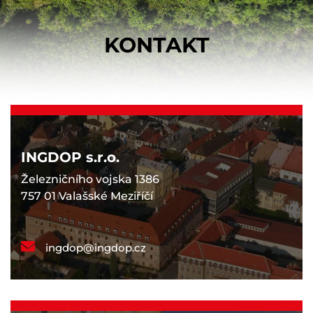
KONTAKT
INGDOP s.r.o.
Železničního vojska 1386
757 01 Valašské Meziříčí
ingdop@ingdop.cz