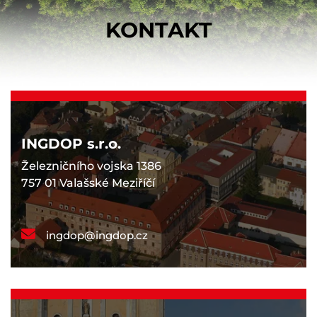
KONTAKT
INGDOP s.r.o.
Železničního vojska 1386
757 01 Valašské Meziříčí
ingdop@ingdop.cz