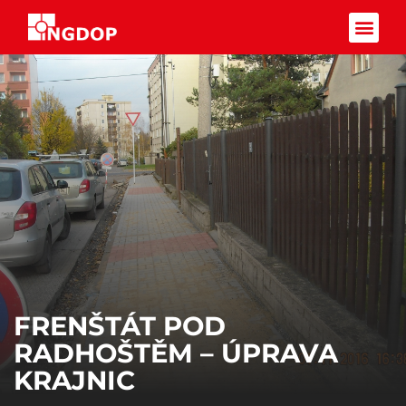
Facebook-f
FRENŠTÁT POD
RADHOŠTĚM – ÚPRAVA
KRAJNIC