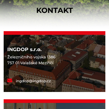
KONTAKT
INGDOP s.r.o.
Železničního vojska 1386
757 01 Valašské Meziříčí
ingdop@ingdop.cz