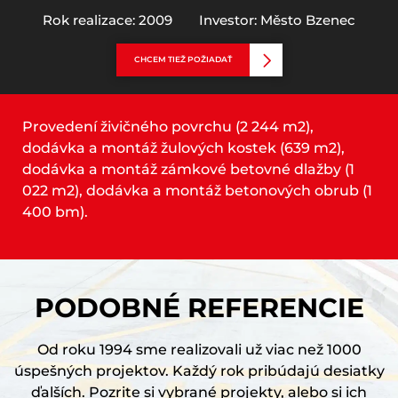
Rok realizace: 2009
Investor: Město Bzenec
CHCEM TIEŽ POŽIADAŤ
Provedení živičného povrchu (2 244 m2),
dodávka a montáž žulových kostek (639 m2),
dodávka a montáž zámkové betovné dlažby (1
022 m2), dodávka a montáž betonových obrub (1
400 bm).
PODOBNÉ REFERENCIE
Od roku 1994 sme realizovali už viac než 1000
úspešných projektov. Každý rok pribúdajú desiatky
ďalších. Pozrite si vybrané projekty, alebo si ich