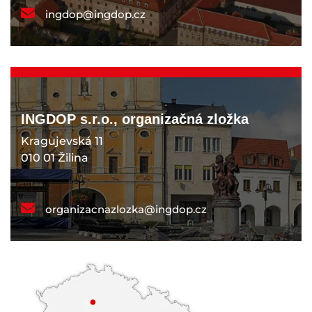
ingdop@ingdop.cz
INGDOP s.r.o., organizačná zložka
Kragujevská 11
010 01 Žilina
organizacnazlozka@ingdop.cz