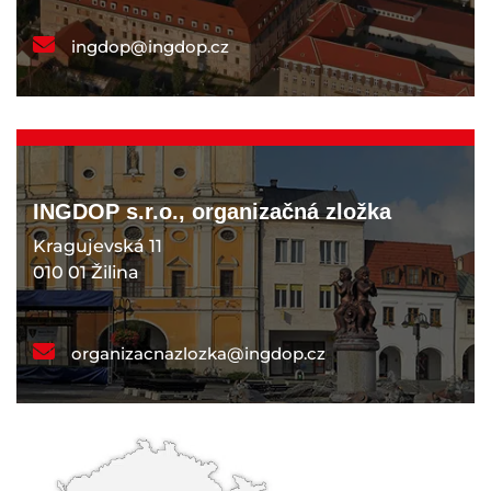
ingdop@ingdop.cz
INGDOP s.r.o., organizačná zložka
Kragujevská 11
010 01 Žilina
organizacnazlozka@ingdop.cz