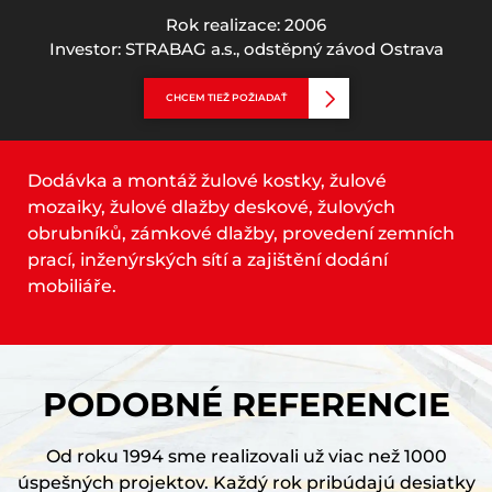
Rok realizace: 2006
Investor: STRABAG a.s., odstěpný závod Ostrava
CHCEM TIEŽ POŽIADAŤ
Dodávka a montáž žulové kostky, žulové
mozaiky, žulové dlažby deskové, žulových
obrubníků, zámkové dlažby, provedení zemních
prací, inženýrských sítí a zajištění dodání
mobiliáře.
PODOBNÉ REFERENCIE
Od roku 1994 sme realizovali už viac než 1000
úspešných projektov. Každý rok pribúdajú desiatky