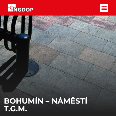
Facebook-f
BOHUMÍN – NÁMĚSTÍ
T.G.M.