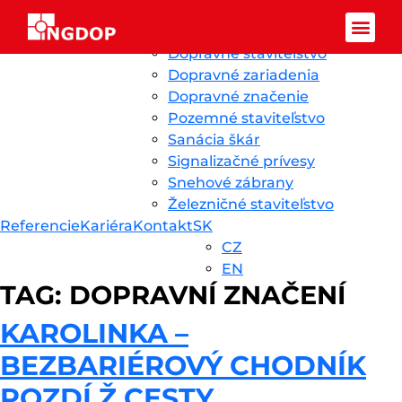
Prejsť na obsah
Ingdop SK
Úvod
Novinky
O nás
Služby
Dopravné staviteľstvo
Facebook-f
Dopravné zariadenia
Dopravné značenie
Pozemné staviteľstvo
Sanácia škár
Signalizačné prívesy
Snehové zábrany
Železničné staviteľstvo
Referencie
Kariéra
Kontakt
SK
CZ
EN
TAG:
DOPRAVNÍ ZNAČENÍ
KAROLINKA –
BEZBARIÉROVÝ CHODNÍK
POZDĹŽ CESTY