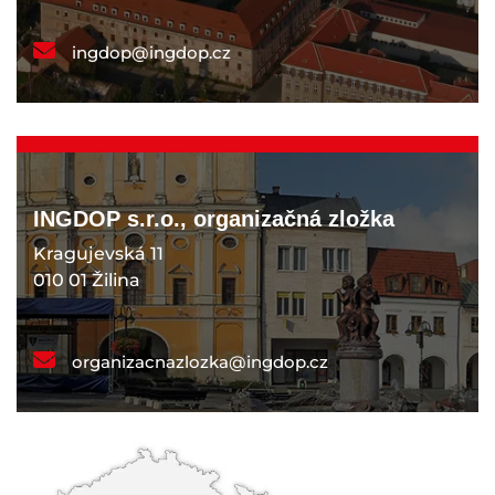
ingdop@ingdop.cz
INGDOP s.r.o., organizačná zložka
Kragujevská 11
010 01 Žilina
organizacnazlozka@ingdop.cz