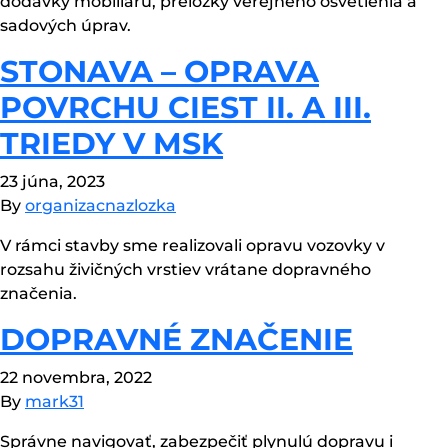
dodávky mobiliáru, preložky verejného osvetlenia a
sadových úprav.
STONAVA – OPRAVA
POVRCHU CIEST II. A III.
TRIEDY V MSK
23 júna, 2023
By
organizacnazlozka
V rámci stavby sme realizovali opravu vozovky v
rozsahu živičných vrstiev vrátane dopravného
značenia.
DOPRAVNÉ ZNAČENIE
22 novembra, 2022
By
mark31
Správne navigovať, zabezpečiť plynulú dopravu i