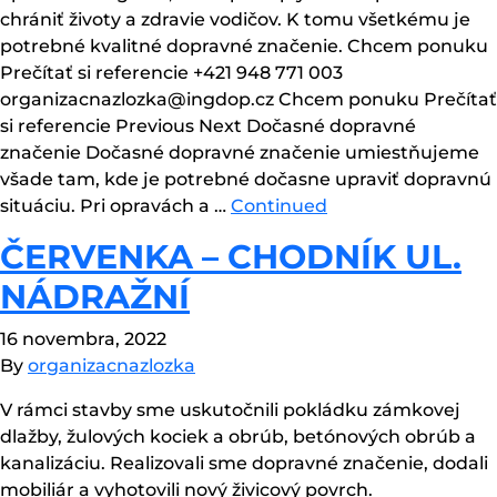
chrániť životy a zdravie vodičov. K tomu všetkému je
potrebné kvalitné dopravné značenie. Chcem ponuku
Prečítať si referencie +421 948 771 003
organizacnazlozka@ingdop.cz Chcem ponuku Prečítať
si referencie Previous Next Dočasné dopravné
značenie Dočasné dopravné značenie umiestňujeme
všade tam, kde je potrebné dočasne upraviť dopravnú
situáciu. Pri opravách a …
Continued
ČERVENKA – CHODNÍK UL.
NÁDRAŽNÍ
16 novembra, 2022
By
organizacnazlozka
V rámci stavby sme uskutočnili pokládku zámkovej
dlažby, žulových kociek a obrúb, betónových obrúb a
kanalizáciu. Realizovali sme dopravné značenie, dodali
mobiliár a vyhotovili nový živicový povrch.